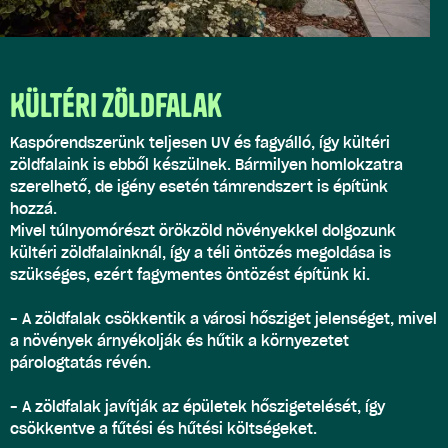
Kültéri zöldfalak
Kaspórendszerünk teljesen UV és fagyálló, így kültéri
zöldfalaink is ebből készülnek. Bármilyen homlokzatra
szerelhető, de igény esetén támrendszert is építünk
hozzá.
Mivel túlnyomórészt örökzöld növényekkel dolgozunk
kültéri zöldfalainknál, így a téli öntözés megoldása is
szükséges, ezért fagymentes öntözést építünk ki.
- A zöldfalak csökkentik a városi hősziget jelenséget, mivel
a növények árnyékolják és hűtik a környezetet
párologtatás révén.
- A zöldfalak javítják az épületek hőszigetelését, így
csökkentve a fűtési és hűtési költségeket.