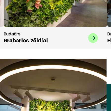
Budaörs
B
Grabarics zöldfal
E