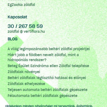
EgZooNa zöldfal
Kapcsolat
30 / 267 58 59
zoldfal @ vertiflora.hu
BLOG
A világ legimpozánsabb beltéri zöldfal projektjei
Miért jobb a földben nevelt zöldfal, mint a
hidropóniás rendszer?
Beteg Épület Szindróma ellen Zöldfal telepítése
Zöldfalak növényei
Beltéri zöldfalak légtisztító hatásai és előnyei
Zöldfalak elhelyezése
Teljesen automata beltéri zöldfalak gépészete
Félautomata beltéri zöldfalak gépészete
Oldalunkon minden növényfalat mi terveztünk, építettünk,