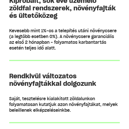
Kipróbált, sok éve üzemelő
zöldfal rendszerek, növényfajták
és ültetőközeg
Kevesebb mint 1%-os a telepítés utáni növénycsere
(a legtöbb esetben 0%). A növénycsere garanciális
az első 2 hónapban - folyamatos karbantartás
esetén teljes idő alatt.
Rendkivül változatos
növényfajtákkal dolgozunk
Saját, tesztelésre kialakitott zöldalunkon
folyamatosan kutatjuk azon növényfajtákat, melyek
beleillenek elképzeléseinkbe.