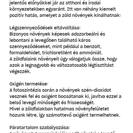
jelentős előnyökkel jár az otthoni és irodai
környezetekben egyaránt. Itt van néhány kiemelt
pozitív hatás, amelyet a zöld növények kínálhatnak:
Légszennyeződések eltávolítása
:
Bizonyos növények képesek adszorbeálni és
lebontani a levegőben található káros
szennyeződéseket, mint például a benzolt,
formaldehidet, trichloretilént és ammóniát.
A zöldfalaink növényeit úgy válogatjuk össze, hogy
azok a legnagyobb és változatosabb légtisztítást
végezzék.
Oxigén termelése
:
A fotoszintézis során a növények szén-dioxidot
vesznek fel és oxigént bocsátanak ki, javítva ezzel a
belső levegő minőségét és frissességét.
Mivel a zöldfalakban hatalmas növényfelületet
hozunk létre, így számottevő oxigént termelhetnek.
Páratartalom szabályozása
: