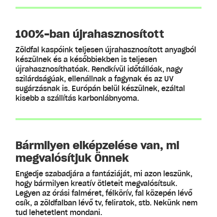
100%-ban újrahasznosított
Zöldfal kaspóink teljesen újrahasznosított anyagból
készülnek és a későbbiekben is teljesen
újrahasznosíthatóak. Rendkívül időtállóak, nagy
szilárdságúak, ellenállnak a fagynak és az UV
sugárzásnak is. Európán belül készülnek, ezáltal
kisebb a szállítás karbonlábnyoma.
Bármilyen elképzelése van, mi
megvalósítjuk Önnek
Engedje szabadjára a fantáziáját, mi azon leszünk,
hogy bármilyen kreatív ötleteit megvalósítsuk.
Legyen az órási falméret, félkörív, fal közepén lévő
csík, a zöldfalban lévő tv, feliratok, stb. Nekünk nem
tud lehetetlent mondani.