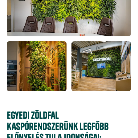
Egyedi zöldfal
kaspórendszerünk legfőbb
előnyei és tulajdonságai: