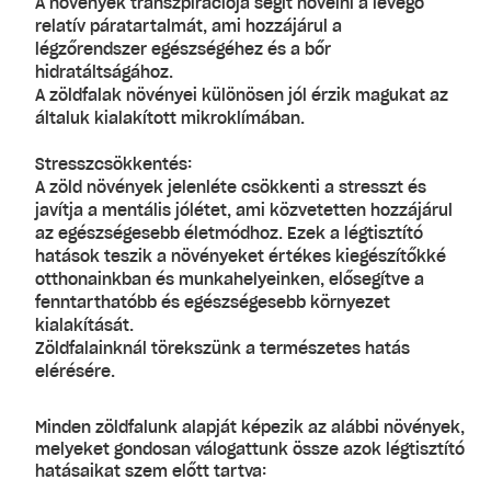
A növények transzpirációja segít növelni a levegő
relatív páratartalmát, ami hozzájárul a
légzőrendszer egészségéhez és a bőr
hidratáltságához.
A zöldfalak növényei különösen jól érzik magukat az
általuk kialakított mikroklímában.
Stresszcsökkentés
:
A zöld növények jelenléte csökkenti a stresszt és
javítja a mentális jólétet, ami közvetetten hozzájárul
az egészségesebb életmódhoz. Ezek a légtisztító
hatások teszik a növényeket értékes kiegészítőkké
otthonainkban és munkahelyeinken, elősegítve a
fenntarthatóbb és egészségesebb környezet
kialakítását.
Zöldfalainknál törekszünk a természetes hatás
elérésére.
Minden zöldfalunk alapját képezik az alábbi növények,
melyeket gondosan válogattunk össze azok légtisztító
hatásaikat szem előtt tartva: