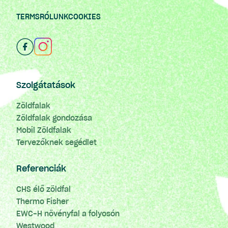
TERMS
RÓLUNK
COOKIES
Szolgátatások
Zöldfalak
Zöldfalak gondozása
Mobil Zöldfalak
Tervezőknek segédlet
Referenciák
CHS élő zöldfal
Thermo Fisher
EWC-H növényfal a folyosón
Westwood