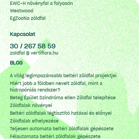
EWC-H növényfal a folyosón
Westwood
EgZooNa zöldfal
Kapcsolat
30 / 267 58 59
zoldfal @ vertiflora.hu
BLOG
A világ legimpozánsabb beltéri zöldfal projektjei
Miért jobb a földben nevelt zöldfal, mint a
hidropóniás rendszer?
Beteg Épület Szindróma ellen Zöldfal telepítése
Zöldfalak növényei
Beltéri zöldfalak légtisztító hatásai és előnyei
Zöldfalak elhelyezése
Teljesen automata beltéri zöldfalak gépészete
Félautomata beltéri zöldfalak gépészete