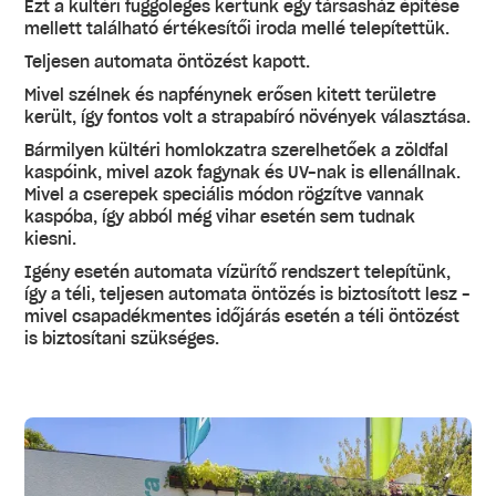
Ezt a kültéri függőleges kertünk egy társasház építése
mellett található értékesítői iroda mellé telepítettük.
Teljesen automata öntözést kapott.
Mivel szélnek és napfénynek erősen kitett területre
került, így fontos volt a strapabíró növények választása.
Bármilyen kültéri homlokzatra szerelhetőek a zöldfal
kaspóink, mivel azok fagynak és UV-nak is ellenállnak.
Mivel a cserepek speciális módon rögzítve vannak
kaspóba, így abból még vihar esetén sem tudnak
kiesni.
Igény esetén automata vízürítő rendszert telepítünk,
így a téli, teljesen automata öntözés is biztosított lesz -
mivel csapadékmentes időjárás esetén a téli öntözést
is biztosítani szükséges.