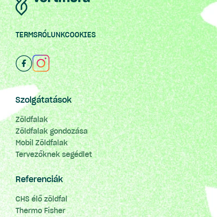
TERMS
RÓLUNK
COOKIES
Szolgátatások
Zöldfalak
Zöldfalak gondozása
Mobil Zöldfalak
Tervezőknek segédlet
Referenciák
CHS élő zöldfal
Thermo Fisher