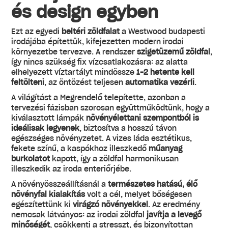
és design egyben
Ezt az egyedi
beltéri zöldfalat
a Westwood budapesti
irodájába építettük, kifejezetten modern irodai
környezetbe tervezve. A rendszer
szigetüzemű zöldfal
,
így nincs szükség fix vízcsatlakozásra: az alatta
elhelyezett víztartályt mindössze
1–2 hetente kell
feltölteni
, az öntözést teljesen
automatika vezérli
.
A világítást a Megrendelő telepítette, azonban a
tervezési fázisban szorosan együttműködtünk, hogy a
kiválasztott lámpák
növényélettani szempontból is
ideálisak legyenek
, biztosítva a hosszú távon
egészséges növényzetet. A vizes láda esztétikus,
fekete színű, a kaspókhoz illeszkedő
műanyag
burkolatot
kapott, így a zöldfal harmonikusan
illeszkedik az iroda enteriőrjébe.
A növényösszeállításnál a
természetes hatású, élő
növényfal kialakítás
volt a cél, melyet bőségesen
egészítettünk ki
virágzó növényekkel
. Az eredmény
nemcsak látványos: az irodai zöldfal
javítja a levegő
minőségét
, csökkenti a stresszt, és bizonyítottan