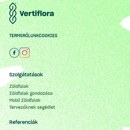
TERMS
RÓLUNK
COOKIES
Szolgátatások
Zöldfalak
Zöldfalak gondozása
Mobil Zöldfalak
Tervezőknek segédlet
Referenciák