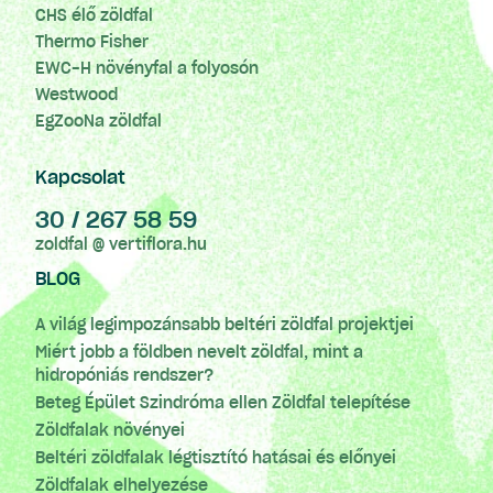
CHS élő zöldfal
Thermo Fisher
EWC-H növényfal a folyosón
Westwood
EgZooNa zöldfal
Kapcsolat
30 / 267 58 59
zoldfal @ vertiflora.hu
BLOG
A világ legimpozánsabb beltéri zöldfal projektjei
Miért jobb a földben nevelt zöldfal, mint a
hidropóniás rendszer?
Beteg Épület Szindróma ellen Zöldfal telepítése
Zöldfalak növényei
Beltéri zöldfalak légtisztító hatásai és előnyei
Zöldfalak elhelyezése