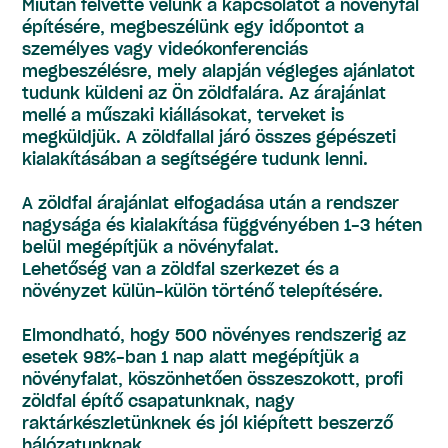
Miután felvette velünk a kapcsolatot a növényfal
építésére, megbeszélünk egy időpontot a
személyes vagy videókonferenciás
megbeszélésre, mely alapján végleges ajánlatot
tudunk küldeni az Ön zöldfalára. Az árajánlat
mellé a műszaki kiállásokat, terveket is
megküldjük. A zöldfallal járó összes gépészeti
kialakításában a segítségére tudunk lenni.
A zöldfal árajánlat elfogadása után a rendszer
nagysága és kialakítása függvényében 1-3 héten
belül megépítjük a növényfalat.
Lehetőség van a zöldfal szerkezet és a
növényzet külün-külön történő telepítésére.
Elmondható, hogy 500 növényes rendszerig az
esetek 98%-ban 1 nap alatt megépítjük a
növényfalat, köszönhetően összeszokott, profi
zöldfal építő csapatunknak, nagy
raktárkészletünknek és jól kiépített beszerző
hálózatunknak.