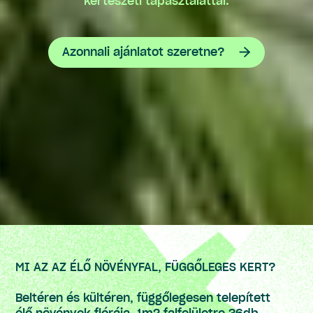
kertészeti tapasztalattal.
Azonnali ajánlatot szeretne?
MI AZ AZ ÉLŐ NÖVÉNYFAL, FÜGGŐLEGES KERT?
Beltéren és kültéren, függőlegesen telepített