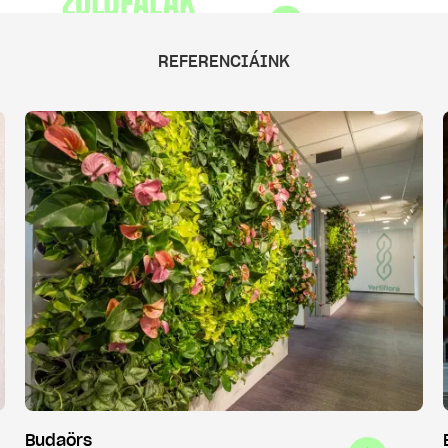
Zöldfalak
karbantartása
REFERENCIÁINK
Budaörs