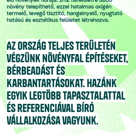
élő növények flórája. 1m2 falfelületre 36db
növény telepíthető, ezzel hatalmas oxigén
termelő, levegő tisztító, hangelnyelő, nyugtató
hatású és esztétikus felületet létrehozva.
Az ország teljes területén
végzünk növényfal építéseket,
bérbeadást és
karbantartásokat. Hazánk
egyik legtöbb tapasztalattal
és referenciával bíró
vállalkozása vagyunk.