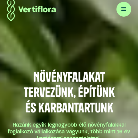
Növényfalakat
tervezünk, építünk
és karbantartunk
Hazánk egyik legnagyobb élő növényfalakkal
foglalkozó vállalkozása vagyunk, több mint 16 év