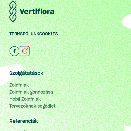
TERMS
RÓLUNK
COOKIES
Szolgátatások
Zöldfalak
Zöldfalak gondozása
Mobil Zöldfalak
Tervezőknek segédlet
Referenciák