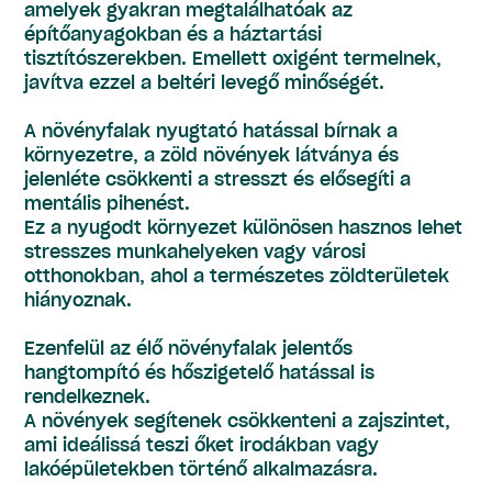
amelyek gyakran megtalálhatóak az
építőanyagokban és a háztartási
tisztítószerekben. Emellett oxigént termelnek,
javítva ezzel a beltéri levegő minőségét.
A növényfalak nyugtató hatással bírnak a
környezetre, a zöld növények látványa és
jelenléte csökkenti a stresszt és elősegíti a
mentális pihenést.
Ez a nyugodt környezet különösen hasznos lehet
stresszes munkahelyeken vagy városi
otthonokban, ahol a természetes zöldterületek
hiányoznak.
Ezenfelül az élő növényfalak jelentős
hangtompító és hőszigetelő hatással is
rendelkeznek.
A növények segítenek csökkenteni a zajszintet,
ami ideálissá teszi őket irodákban vagy
lakóépületekben történő alkalmazásra.