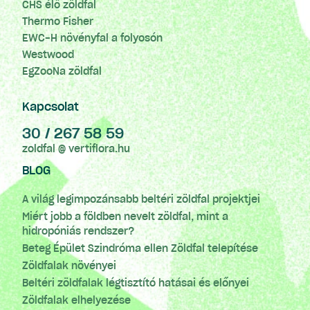
CHS élő zöldfal
Thermo Fisher
EWC-H növényfal a folyosón
Westwood
EgZooNa zöldfal
Kapcsolat
30 / 267 58 59
zoldfal @ vertiflora.hu
BLOG
A világ legimpozánsabb beltéri zöldfal projektjei
Miért jobb a földben nevelt zöldfal, mint a
hidropóniás rendszer?
Beteg Épület Szindróma ellen Zöldfal telepítése
Zöldfalak növényei
Beltéri zöldfalak légtisztító hatásai és előnyei
Zöldfalak elhelyezése