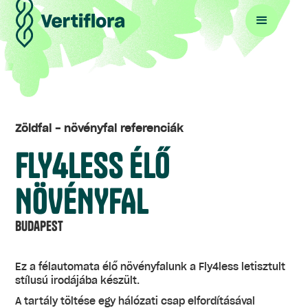
Zöldfal - növényfal referenciák
FLY4LESS ÉLŐ
NÖVÉNYFAL
Budapest
Ez a félautomata élő növényfalunk a Fly4less letisztult
stílusú irodájába készült.
A tartály töltése egy hálózati csap elfordításával