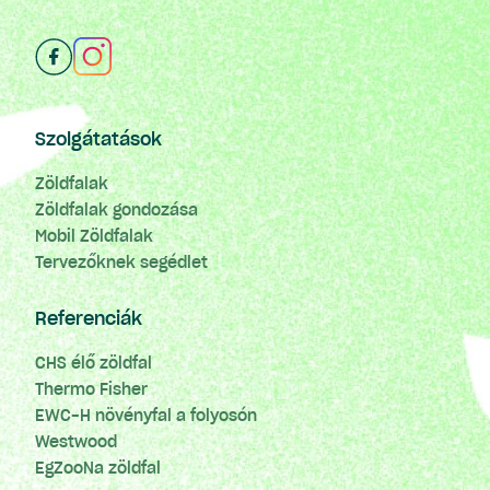
Szolgátatások
Zöldfalak
Zöldfalak gondozása
Mobil Zöldfalak
Tervezőknek segédlet
Referenciák
CHS élő zöldfal
Thermo Fisher
EWC-H növényfal a folyosón
Westwood
EgZooNa zöldfal