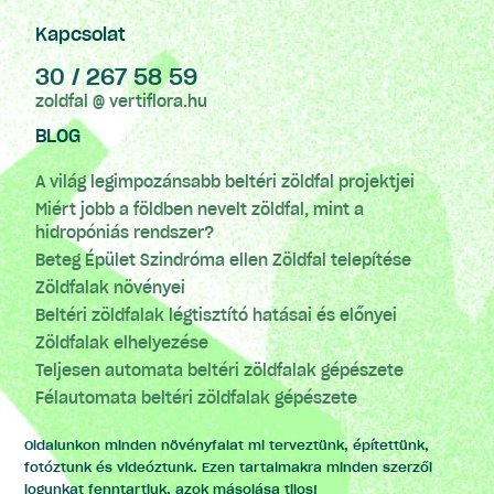
Kapcsolat
30 / 267 58 59
zoldfal @ vertiflora.hu
BLOG
A világ legimpozánsabb beltéri zöldfal projektjei
Miért jobb a földben nevelt zöldfal, mint a
hidropóniás rendszer?
Beteg Épület Szindróma ellen Zöldfal telepítése
Zöldfalak növényei
Beltéri zöldfalak légtisztító hatásai és előnyei
Zöldfalak elhelyezése
Teljesen automata beltéri zöldfalak gépészete
Félautomata beltéri zöldfalak gépészete
Oldalunkon minden növényfalat mi terveztünk, építettünk,
fotóztunk és videóztunk. Ezen tartalmakra minden szerzői
jogunkat fenntartjuk, azok másolása tilos!