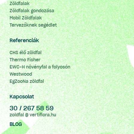
Zöldfalak
Zöldfalak gondozása
Mobil Zöldfalak
Tervezőknek segédlet
Referenciák
CHS élő zöldfal
Thermo Fisher
EWC-H növényfal a folyosón
Westwood
EgZooNa zöldfal
Kapcsolat
30 / 267 58 59
zoldfal @ vertiflora.hu
BLOG