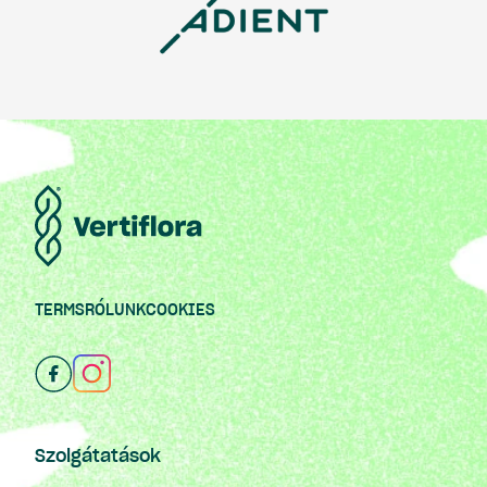
TERMS
RÓLUNK
COOKIES
Szolgátatások