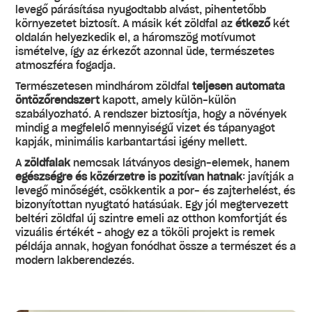
levegő párásítása nyugodtabb alvást, pihentetőbb
környezetet biztosít. A másik két zöldfal az
étkező
két
oldalán helyezkedik el, a háromszög motívumot
ismételve, így az érkezőt azonnal üde, természetes
atmoszféra fogadja.
Természetesen mindhárom zöldfal
teljesen automata
öntözőrendszert
kapott, amely külön-külön
szabályozható. A rendszer biztosítja, hogy a növények
mindig a megfelelő mennyiségű vizet és tápanyagot
kapják, minimális karbantartási igény mellett.
A
zöldfalak
nemcsak látványos design-elemek, hanem
egészségre és közérzetre is pozitívan hatnak
: javítják a
levegő minőségét, csökkentik a por- és zajterhelést, és
bizonyítottan nyugtató hatásúak. Egy jól megtervezett
beltéri zöldfal új szintre emeli az otthon komfortját és
vizuális értékét – ahogy ez a tököli projekt is remek
példája annak, hogyan fonódhat össze a természet és a
modern lakberendezés.