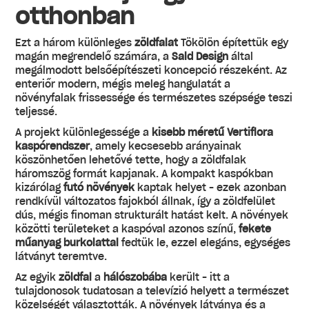
otthonban
Ezt a három különleges
zöldfalat
Tökölön építettük egy
magán megrendelő számára, a
Sald Design
által
megálmodott belsőépítészeti koncepció részeként. Az
enteriőr modern, mégis meleg hangulatát a
növényfalak frissessége és természetes szépsége teszi
teljessé.
A projekt különlegessége a
kisebb méretű Vertiflora
kaspórendszer
, amely kecsesebb arányainak
köszönhetően lehetővé tette, hogy a zöldfalak
háromszög formát kapjanak. A kompakt kaspókban
kizárólag
futó növények
kaptak helyet – ezek azonban
rendkívül változatos fajokból állnak, így a zöldfelület
dús, mégis finoman strukturált hatást kelt. A növények
közötti területeket a kaspóval azonos színű,
fekete
műanyag burkolattal
fedtük le, ezzel elegáns, egységes
látványt teremtve.
Az egyik
zöldfal
a
hálószobába
került – itt a
tulajdonosok tudatosan a televízió helyett a természet
közelségét választották. A növények látványa és a