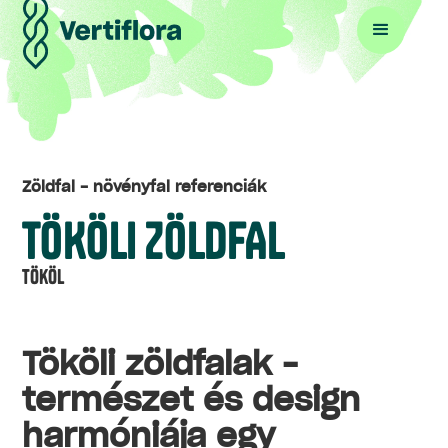
Zöldfal - növényfal referenciák
TÖKÖLI ZÖLDFAL
Tököl
Tököli zöldfalak –
természet és design
harmóniája egy