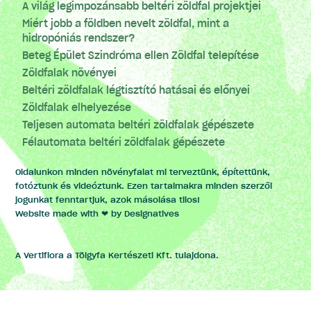
A világ legimpozánsabb beltéri zöldfal projektjei
Miért jobb a földben nevelt zöldfal, mint a
hidropóniás rendszer?
Beteg Épület Szindróma ellen Zöldfal telepítése
Zöldfalak növényei
Beltéri zöldfalak légtisztító hatásai és előnyei
Zöldfalak elhelyezése
Teljesen automata beltéri zöldfalak gépészete
Félautomata beltéri zöldfalak gépészete
Oldalunkon minden növényfalat mi terveztünk, építettünk,
fotóztunk és videóztunk. Ezen tartalmakra minden szerzői
jogunkat fenntartjuk, azok másolása tilos!
Website made with ❤ by
Designatives
A Vertiflora a Tölgyfa Kertészeti Kft. tulajdona.