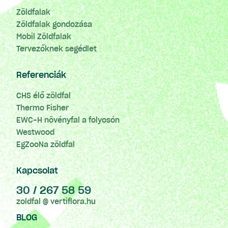
Zöldfalak
Zöldfalak gondozása
Mobil Zöldfalak
Tervezőknek segédlet
Referenciák
CHS élő zöldfal
Thermo Fisher
EWC-H növényfal a folyosón
Westwood
EgZooNa zöldfal
Kapcsolat
30 / 267 58 59
zoldfal @ vertiflora.hu
BLOG