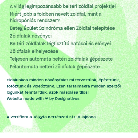
A világ legimpozánsabb beltéri zöldfal projektjei
Miért jobb a földben nevelt zöldfal, mint a
hidropóniás rendszer?
Beteg Épület Szindróma ellen Zöldfal telepítése
Zöldfalak növényei
Beltéri zöldfalak légtisztító hatásai és előnyei
Zöldfalak elhelyezése
Teljesen automata beltéri zöldfalak gépészete
Félautomata beltéri zöldfalak gépészete
Oldalunkon minden növényfalat mi terveztünk, építettünk,
fotóztunk és videóztunk. Ezen tartalmakra minden szerzői
jogunkat fenntartjuk, azok másolása tilos!
Website made with ❤ by
Designatives
A Vertiflora a Tölgyfa Kertészeti Kft. tulajdona.