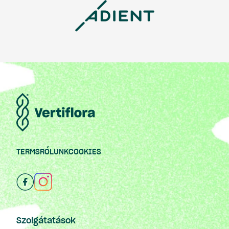
TERMS
RÓLUNK
COOKIES
Szolgátatások