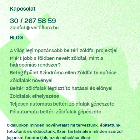
Kapcsolat
30 / 267 58 59
zoldfal @ vertiflora.hu
BLOG
A világ legimpozánsabb beltéri zöldfal projektjei
Miért jobb a földben nevelt zöldfal, mint a
hidropóniás rendszer?
Beteg Épület Szindróma ellen Zöldfal telepítése
Zöldfalak növényei
Beltéri zöldfalak légtisztító hatásai és előnyei
Zöldfalak elhelyezése
Teljesen automata beltéri zöldfalak gépészete
Félautomata beltéri zöldfalak gépészete
Oldalunkon minden növényfalat mi terveztünk, építettünk,
fotóztunk és videóztunk. Ezen tartalmakra minden szerzői
jogunkat fenntartjuk, azok másolása tilos!