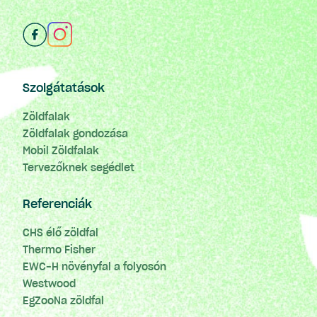
Szolgátatások
Zöldfalak
Zöldfalak gondozása
Mobil Zöldfalak
Tervezőknek segédlet
Referenciák
CHS élő zöldfal
Thermo Fisher
EWC-H növényfal a folyosón
Westwood
EgZooNa zöldfal