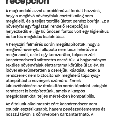
recepción
A megrendelő azzal a problémával fordult hozzánk,
hogy a meglévő növényfaluk esztétikailag nem
megfelelő, és a teljes textilfelületet penész borítja. Ez a
növényfal egy fogászati rendelő recepcióján
helyezkedik el, így különösen fontos volt egy higiénikus
és tartós megoldás kialakítása.
A helyszíni felmérés során megállapítottuk, hogy a
meglévő növényfal állapota nem teszi lehetővé a
megőrzését, ezért egy korszerűbb, teljesen zárt
kaspórendszerű változatra cseréltük. A hagyományos
textiles növényfalak élettartama körülbelül 10 év, és
idővel elkerülhetetlen a cseréjük. Ráadásul ezek a
rendszerek nem biztosítanak megfelelő tápanyag-
utánpótlást a növények számára. Ennek
kiküszöbölésére az átalakítás során tápoldat-adagoló
rendszert is beépítettünk, amely a kaspós
megoldásunkkal teljes mértékben kompatibilis.
Az általunk alkalmazott zárt kaspórendszer nem
csupán esztétikusabb, hanem penészedésmentes és
hosszú távon is könnyebben karbantartható. A