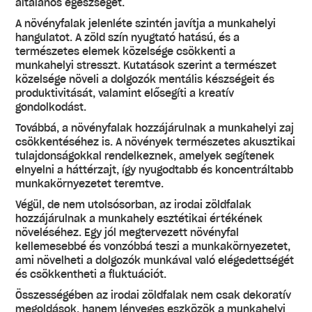
általános egészséget.
A növényfalak jelenléte szintén javítja a munkahelyi
hangulatot. A zöld szín nyugtató hatású, és a
természetes elemek közelsége csökkenti a
munkahelyi stresszt. Kutatások szerint a természet
közelsége növeli a dolgozók mentális készségeit és
produktivitását, valamint elősegíti a kreatív
gondolkodást.
Továbbá, a növényfalak hozzájárulnak a munkahelyi zaj
csökkentéséhez is. A növények természetes akusztikai
tulajdonságokkal rendelkeznek, amelyek segítenek
elnyelni a háttérzajt, így nyugodtabb és koncentráltabb
munkakörnyezetet teremtve.
Végül, de nem utolsósorban, az irodai zöldfalak
hozzájárulnak a munkahely esztétikai értékének
növeléséhez. Egy jól megtervezett növényfal
kellemesebbé és vonzóbbá teszi a munkakörnyezetet,
ami növelheti a dolgozók munkával való elégedettségét
és csökkentheti a fluktuációt.
Összességében az irodai zöldfalak nem csak dekoratív
megoldások, hanem lényeges eszközök a munkahelyi