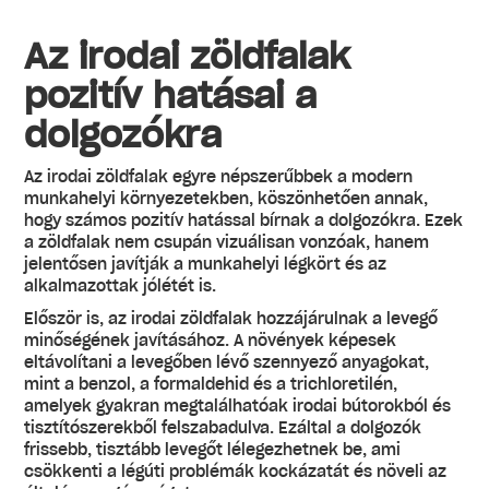
Az irodai zöldfalak
pozitív hatásai a
dolgozókra
Az irodai zöldfalak egyre népszerűbbek a modern
munkahelyi környezetekben, köszönhetően annak,
hogy számos pozitív hatással bírnak a dolgozókra. Ezek
a zöldfalak nem csupán vizuálisan vonzóak, hanem
jelentősen javítják a munkahelyi légkört és az
alkalmazottak jólétét is.
Először is, az irodai zöldfalak hozzájárulnak a levegő
minőségének javításához. A növények képesek
eltávolítani a levegőben lévő szennyező anyagokat,
mint a benzol, a formaldehid és a trichloretilén,
amelyek gyakran megtalálhatóak irodai bútorokból és
tisztítószerekből felszabadulva. Ezáltal a dolgozók
frissebb, tisztább levegőt lélegezhetnek be, ami
csökkenti a légúti problémák kockázatát és növeli az