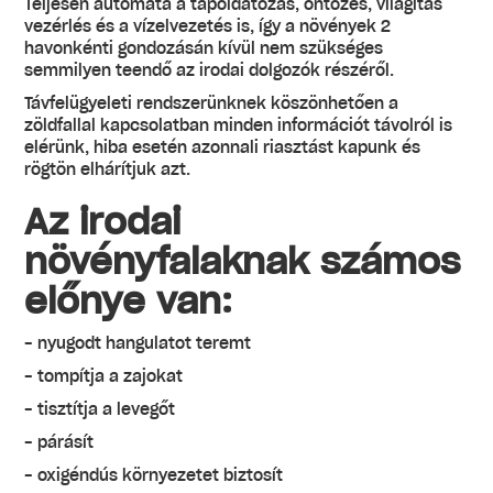
Teljesen automata a tápoldatozás, öntözés, világítás
vezérlés és a vízelvezetés is, így a növények 2
havonkénti gondozásán kívül nem szükséges
semmilyen teendő az irodai dolgozók részéről.
Távfelügyeleti rendszerünknek köszönhetően a
zöldfallal kapcsolatban minden információt távolról is
elérünk, hiba esetén azonnali riasztást kapunk és
rögtön elhárítjuk azt.
Az irodai
növényfalaknak számos
előnye van:
- nyugodt hangulatot teremt
- tompítja a zajokat
- tisztítja a levegőt
- párásít
- oxigéndús környezetet biztosít