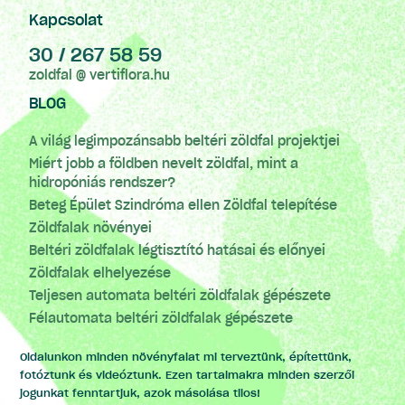
Kapcsolat
30 / 267 58 59
zoldfal @ vertiflora.hu
BLOG
A világ legimpozánsabb beltéri zöldfal projektjei
Miért jobb a földben nevelt zöldfal, mint a
hidropóniás rendszer?
Beteg Épület Szindróma ellen Zöldfal telepítése
Zöldfalak növényei
Beltéri zöldfalak légtisztító hatásai és előnyei
Zöldfalak elhelyezése
Teljesen automata beltéri zöldfalak gépészete
Félautomata beltéri zöldfalak gépészete
Oldalunkon minden növényfalat mi terveztünk, építettünk,
fotóztunk és videóztunk. Ezen tartalmakra minden szerzői
jogunkat fenntartjuk, azok másolása tilos!