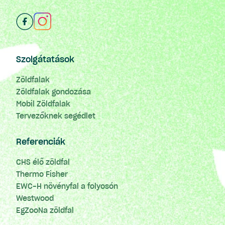
Szolgátatások
Zöldfalak
Zöldfalak gondozása
Mobil Zöldfalak
Tervezőknek segédlet
Referenciák
CHS élő zöldfal
Thermo Fisher
EWC-H növényfal a folyosón
Westwood
EgZooNa zöldfal